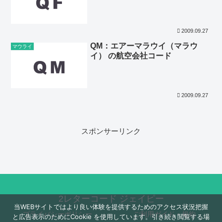
2009.09.27
QM：エアーマラウイ（マラウ
マウライ
イ） の航空会社コード
2009.09.27
スポンサーリンク
2レターコード ジェイピー
当WEBサイトではより良い体験を提供するためのアクセス状況把握
プライバシーポリシー
ご利用ガイド・規約
と広告表示のためにCookie を使用しています。引き続き閲覧する場