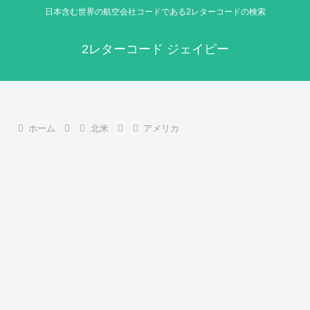
日本含む世界の航空会社コードである2レターコードの検索
2レターコード ジェイピー
ホーム
北米
アメリカ