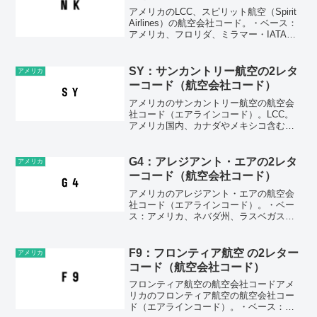
アメリカのLCC、スピリット航空（Spirit
Airlines）の航空会社コード。・ベース：
アメリカ、フロリダ、ミラマー・IATAコ
ード：NK・ICAOコード：NKSAirline
code of Spirit Airlines. Low...
SY：サンカントリー航空の2レタ
アメリカ
ーコード（航空会社コード）
アメリカのサンカントリー航空の航空会
社コード（エアラインコード）。LCC。
アメリカ国内、カナダやメキシコ含む中
米、カリブ海諸国に就航している。・ベ
ース：アメリカ、ミネソタ州、ミネアポ
リス・2レターコード（IATAコード）：
G4：アレジアント・エアの2レタ
アメリカ
SY・3レターコー...
ーコード（航空会社コード）
アメリカのアレジアント・エアの航空会
社コード（エアラインコード）。・ベー
ス：アメリカ、ネバダ州、ラスベガス・2
レターコード（IATAコード）：G4・3レ
ターコード（ICAOコード)：AAYAirline
code (2-letter cod...
F9：フロンティア航空 の2レター
アメリカ
コード（航空会社コード）
フロンティア航空の航空会社コードアメ
リカのフロンティア航空の航空会社コー
ド（エアラインコード）。・ベース：ア