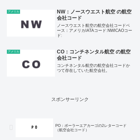
メリカ、コロラド州、デンバー・2レター
コード（IATAコード）：F9・3レターコ
ード（ICAOコード)：FFTAirline cod...
NW：ノースウエスト航空 の航空
アメリカ
会社コード
ノースウエスト航空の航空会社コードベ
ース：アメリカIATAコード:NWICAOコー
ド:
CO：コンチネンタル航空 の航空
アメリカ
会社コード
コンチネンタル航空の航空会社コードか
つて存在していた航空会社。
スポンサーリンク
PO：ポーラーエアカーゴの2レターコード
（航空会社コード）