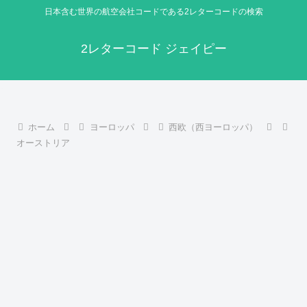
日本含む世界の航空会社コードである2レターコードの検索
2レターコード ジェイピー
ホーム
ヨーロッパ
西欧（西ヨーロッパ）
オーストリア