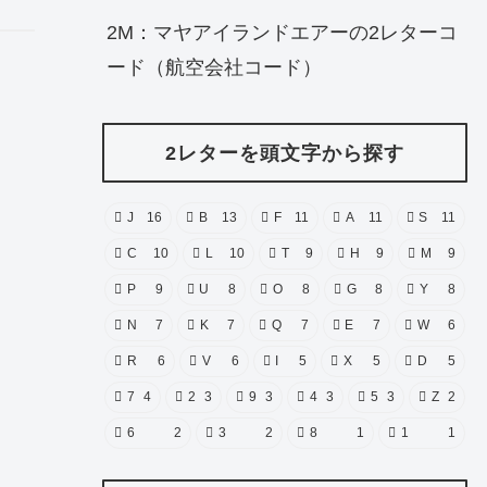
2M：マヤアイランドエアーの2レターコ
ード（航空会社コード）
2レターを頭文字から探す
J
16
B
13
F
11
A
11
S
11
C
10
L
10
T
9
H
9
M
9
P
9
U
8
O
8
G
8
Y
8
N
7
K
7
Q
7
E
7
W
6
R
6
V
6
I
5
X
5
D
5
7
4
2
3
9
3
4
3
5
3
Z
2
6
2
3
2
8
1
1
1