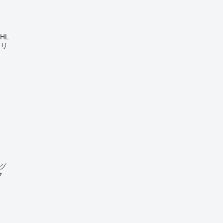
HL
ロリ
グ
フ