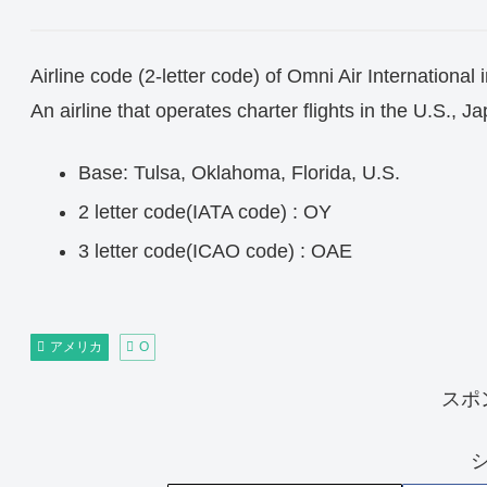
Airline code (2-letter code) of Omni Air International 
An airline that operates charter flights in the U.S., J
Base: Tulsa, Oklahoma, Florida, U.S.
2 letter code(IATA code) : OY
3 letter code(ICAO code) : OAE
アメリカ
O
スポ