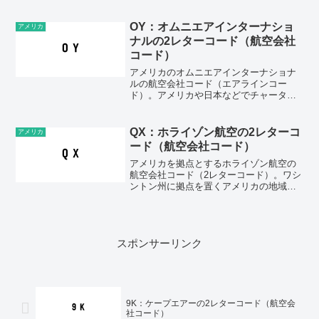
ン・2レターコード（IATAコード）：
G7・3レターコード（ICAOコード)：
GJSAirline code (2-letter co...
OY：オムニエアインターナショ
アメリカ
ナルの2レターコード（航空会社
コード）
アメリカのオムニエアインターナショナ
ルの航空会社コード（エアラインコー
ド）。アメリカや日本などでチャーター
便を運航している航空会社。・ベース：
アメリカ、オクラホマ州、タルサ・2レタ
ーコード（IATAコード）：OY・3レター
QX：ホライゾン航空の2レターコ
アメリカ
コード（ICAOコ...
ード（航空会社コード）
アメリカを拠点とするホライゾン航空の
航空会社コード（2レターコード）。ワシ
ントン州に拠点を置くアメリカの地域航
空会社。アラスカ航空の子会社でアラス
カ航空が販売するフライトの運航などを
行っている。・ベース：アメリカ、ワシ
ントン州、シータック・...
スポンサーリンク
9K：ケープエアーの2レターコード（航空会
社コード）