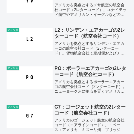
アメリカを拠点とするメサ航空の航空会
社コード（2レターコード）。ユナイテッ
ド航空やアメリカン・イーグルなどの航
空会社からローカル路線の運航を委託さ
れている航空会社。・ベース：アメリ
カ、アリゾナ州、フェニックス・2レター
L2：リンデン・エアカーゴの2レ
アメリカ
コード（IATAコード...
ターコード（航空会社コード）
アメリカを拠点とするリンデン・エアカ
ーゴの航空会社コード（2レターコー
ド）。貨物航空会社で定期便およびチャ
ーター便の運航を行っている。・ベー
ス：アメリカ、アラスカ州、アンカレッ
ジ・2レターコード（IATAコード）：
PO：ポーラーエアカーゴの2レタ
アメリカ
L2・3レターコード（IC...
ーコード（航空会社コード）
アメリカを拠点とするポーラーエアカー
ゴの航空会社コード（2レターコード）。
ニューヨーク州に拠点を置くアメリカの
貨物航空会社。ヨーロッパ、中東、アジ
ア、北アメリカなどの世界各地を結ぶ定
期貨物便やチャーター貨物便を運航して
G7：ゴージェット航空の2レター
アメリカ
いる。・ベース：アメリ...
コード（航空会社コード）
アメリカのゴージェット航空の航空会社
コード（エアラインコード）。・ベー
ス：アメリカ、ミズーリ州、ブリッジト