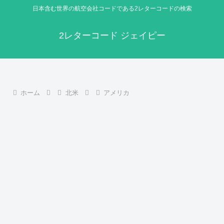
日本含む世界の航空会社コードである2レターコードの検索
2レターコード ジェイピー
ホーム
北米
アメリカ