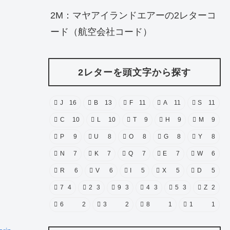
2M：マヤアイランドエアーの2レターコ
ード（航空会社コード）
2レターを頭文字から探す
J
16
B
13
F
11
A
11
S
11
C
10
L
10
T
9
H
9
M
9
P
9
U
8
O
8
G
8
Y
8
N
7
K
7
Q
7
E
7
W
6
R
6
V
6
I
5
X
5
D
5
7
4
2
3
9
3
4
3
5
3
Z
2
6
2
3
2
8
1
1
1