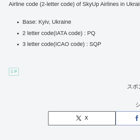
Airline code (2-letter code) of SkyUp Airlines in Ukra
Base: Kyiv, Ukraine
2 letter code(IATA code) : PQ
3 letter code(ICAO code) : SQP
P
スポ
X