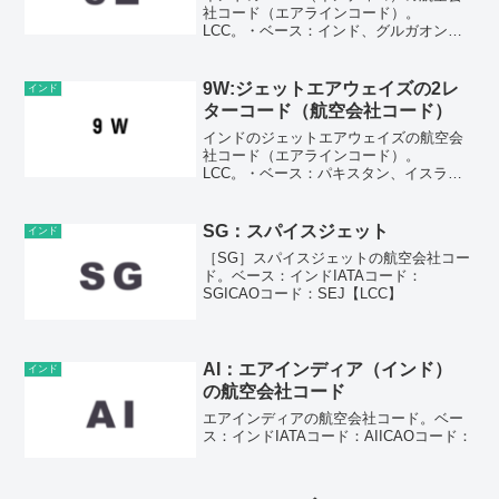
社コード（エアラインコード）。
LCC。・ベース：インド、グルガオン・
IATAコード：6E・ICAOコード：
IGOAirline code of IndiGo.Base:
Gurgaon, Harya...
9W:ジェットエアウェイズの2レ
インド
ターコード（航空会社コード）
インドのジェットエアウェイズの航空会
社コード（エアラインコード）。
LCC。・ベース：パキスタン、イスラマ
バード・2レターコード（IATAコード）：
9W・3レターコード（ICAOコード)：
JAI※2019年より運航停止中Airline cod...
SG：スパイスジェット
インド
［SG］スパイスジェットの航空会社コー
ド。ベース：インドIATAコード：
SGICAOコード：SEJ【LCC】
AI：エアインディア（インド）
インド
の航空会社コード
エアインディアの航空会社コード。ベー
ス：インドIATAコード：AIICAOコード：