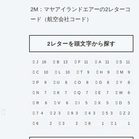
2M：マヤアイランドエアーの2レターコ
ード（航空会社コード）
2レターを頭文字から探す
J
16
B
13
F
11
A
11
S
11
C
10
L
10
T
9
H
9
M
9
P
9
U
8
O
8
G
8
Y
8
N
7
K
7
Q
7
E
7
W
6
R
6
V
6
I
5
X
5
D
5
7
4
2
3
9
3
4
3
5
3
Z
2
6
2
3
2
8
1
1
1